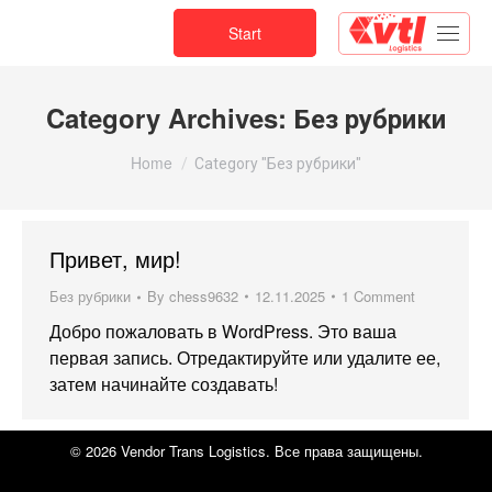
Start
Category Archives:
Без рубрики
You are here:
Home
Category "Без рубрики"
Привет, мир!
Без рубрики
By
chess9632
12.11.2025
1 Comment
Добро пожаловать в WordPress. Это ваша
первая запись. Отредактируйте или удалите ее,
затем начинайте создавать!
© 2026 Vendor Trans Logistics. Все права защищены.